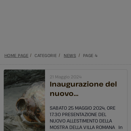
HOME PAGE
CATEGORIE
NEWS
PAGE 4
21 Maggio 2024
Inaugurazione del
nuovo
allestimento della
SABATO 25 MAGGIO 2024, ORE
mostra della villa
17.30 PRESENTAZIONE DEL
romana
NUOVO ALLESTIMENTO DELLA
MOSTRA DELLA VILLA ROMANA In