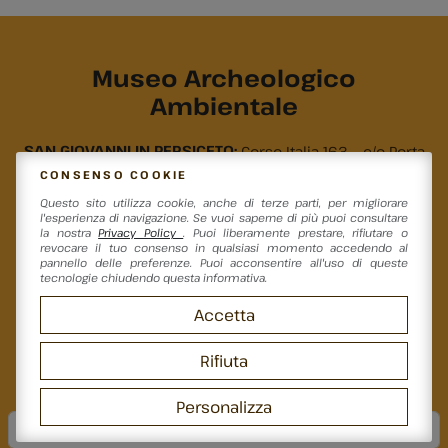
Museo Archeologico
Ambientale
SAN GIOVANNI IN PERSICETO:
Corso Italia 163 – c/o Porta
Garibaldi, 40017
CONSENSO COOKIE
Questo sito utilizza cookie, anche di terze parti, per migliorare
ANZOLA DELL'EMILIA:
Via Emilia 87 – c/o ex Caserma dei
l'esperienza di navigazione. Se vuoi saperne di più puoi consultare
Carabinieri, 40011
la nostra
Privacy Policy
. Puoi liberamente prestare, rifiutare o
revocare il tuo consenso in qualsiasi momento accedendo al
Telefono:
0516871757 (dal lunedì al venerdì, 9-12 / 15-18)
pannello delle preferenze. Puoi acconsentire all'uso di queste
tecnologie chiudendo questa informativa.
E-mail (
per attività didattiche e scuole
):
segreteria@agenter.it
Accetta
E-mail (
per pratiche archeologiche
):
maa@agenter.it
Privacy Policy
Rifiuta
Iscriviti alla newsletter
Personalizza