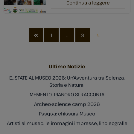
regalare a tanti bambini/e e
Continua a leggere
ragazzi/e delle scuole del
territorio attività gratuite da
svolgere nei nostri Musei. Ecco
per te un ricordo di questa
1
…
3
4
bella esperienza insieme! Non

ci resta che dirti […]
Ultime Notizie
E…STATE AL MUSEO 2026: Un’Avventura tra Scienza,
Storia e Natura!
MEMENTO, PIANORO SI RACCONTA
Archeo-science camp 2026
Pasqua: chiusura Museo
Artisti al museo: le immagini impresse, linoleografie