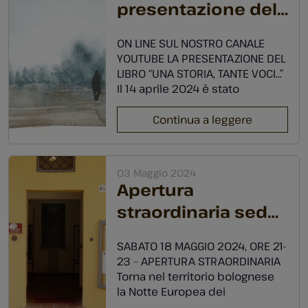
presentazione del
sede a San Giovanni in
Persiceto, un momento per
libro “Una storia,
riflettere insieme […]
ON LINE SUL NOSTRO CANALE
tante voci”
YOUTUBE LA PRESENTAZIONE DEL
LIBRO “UNA STORIA, TANTE VOCI…”
Il 14 aprile 2024 è stato
presentato al Circolo Akkatà di
San Giovanni in Persiceto il libro
Continua a leggere
“Una storia, tante voci. Memorie
e immagini della Seconda
Guerra Mondiale nel
03 Maggio 2024
Persicetano e oltre” a cura di
Apertura
Maria Resca, Oriana Bonasoni,
straordinaria sede
Patrizia Berselli. […]
S. Giovanni in
SABATO 18 MAGGIO 2024, ORE 21-
Persiceto
23 – APERTURA STRAORDINARIA
Torna nel territorio bolognese
la Notte Europea dei
Musei, iniziativa promossa dal