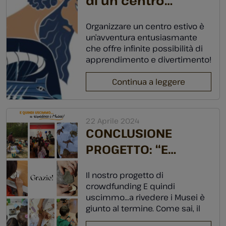
di un centro
esplorare, giocare […]
estivo? Proposte di
Organizzare un centro estivo è
attività didattiche e
un’avventura entusiasmante
laboratori estivi
che offre infinite possibilità di
apprendimento e divertimento!
Con i nostri laboratori potrai
scoprire i segreti della scienza,
Continua a leggere
esplorare le meraviglie dell’arte
e immergerti nella storia: ogni
attività sarà un viaggio
22 Aprile 2024
indimenticabile! Scarica il
CONCLUSIONE
nostro volantino con tutte le
PROGETTO: “E
proposte estive e, per qualsiasi
dubbio o richiesta, non […]
quindi uscimmo a…
Il nostro progetto di
rivedere i Musei!”
crowdfunding E quindi
GRAZIE!
uscimmo…a rivedere i Musei è
giunto al termine. Come sai, il
tuo aiuto ha contribuito a