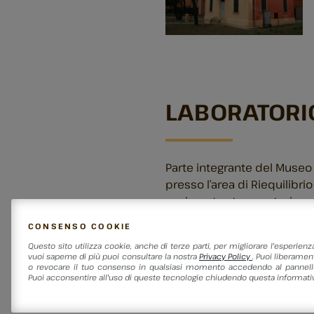
LABORATORI
Parte integrante del Museo
presso l’area di Riequilibri
aggiornata strumentazione 
botanici da siti archeologici
CONSENSO COOKIE
I dati forniti sono fondame
Questo sito utilizza cookie, anche di terze parti, per migliorare l'esperienz
vuoi saperne di più puoi consultare la nostra
Privacy Policy
. Puoi liberament
passato e per l’analisi degl
o revocare il tuo consenso in qualsiasi momento accedendo al pannello
Puoi acconsentire all'uso di queste tecnologie chiudendo questa informativ