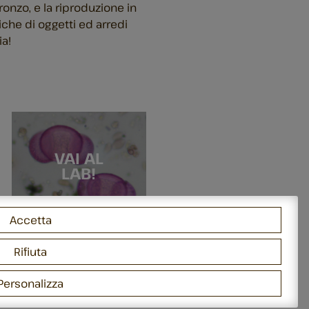
 Bronzo, e la riproduzione in
iche di oggetti ed arredi
a!
VAI AL
LAB!
Accetta
Rifiuta
Personalizza