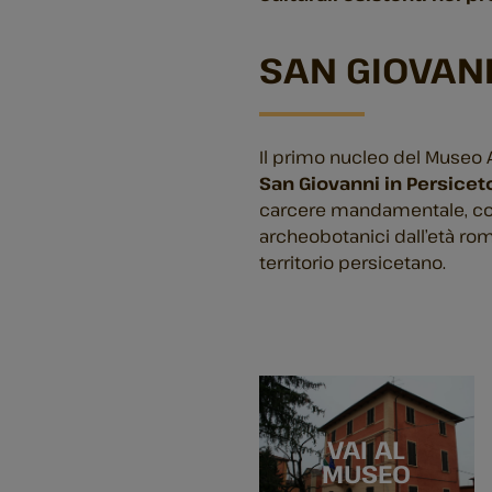
SAN GIOVANN
Il primo nucleo del Museo 
San Giovanni in Persicet
carcere mandamentale, con 
archeobotanici dall’età rom
territorio persicetano.
VAI AL
MUSEO