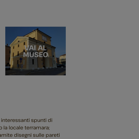
VAI AL
MUSEO
e interessanti spunti di
so la locale terramara;
amite disegni sulle pareti