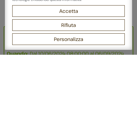
Accetta
Rifiuta
Dettagli dell'evento
Personalizza
Quando:
Dal
10/06/2024 08:00:00
al
06/09/2024
16:00:00
Dove:
San Giovanni in Persiceto
Google Calendar
iCAL