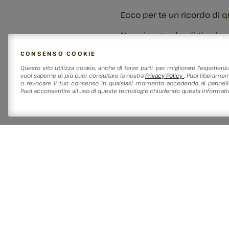
Ecco per te un ricordo di 
Non ci resta che dirti solo
CONSENSO COOKIE
Lo staff di Agen.Ter
Questo sito utilizza cookie, anche di terze parti, per migliorare l'esperienz
CLICCA QUI
vuoi saperne di più puoi consultare la nostra
Privacy Policy
. Puoi liberament
o revocare il tuo consenso in qualsiasi momento accedendo al pannello
Puoi acconsentire all'uso di queste tecnologie chiudendo questa informativ
NELLA STESSA