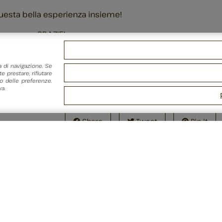
questa bella esperienza insieme!
 una cosa… GRAZIE!
a di navigazione. Se
e prestare, rifiutare
 delle preferenze.
a.
Share
Tweet
Pin it
 SEZIONE