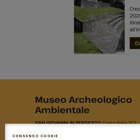
Cred
2026
itin
all’
risp
Bolo
C
di C
Museo Archeologico
Ambientale
SAN GIOVANNI IN PERSICETO:
Corso Italia 163 –
Garibaldi, 40017
ANZOLA DELL'EMILIA:
Via Emilia 87 – c/o ex Ca
CONSENSO COOKIE