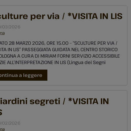
ulture per via / *VISITA IN LIS
/03/2026
gna
TO 28 MARZO 2026, ORE 15.00 – “SCULTURE PER VIA /
ITA IN LIS” PASSEGGIATA GUIDATA NEL CENTRO STORICO
OLOGNA A CURA DI MIRIAM FORNI SERVIZIO ACCESSIBILE
IE ALL’INTERPRETAZIONE IN LIS (Lingua dei Segni
iana) Ugo Bassi, San Petroio, Papa Gregorio XIII o Lucio
a, sono solo alcuni dei personaggi rappresentati nelle
ontinua a leggere
ture […]
giardini segreti / *VISITA IN
S
/02/2026
gna