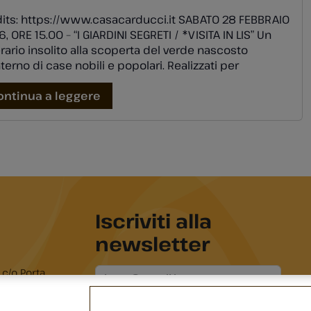
its: https://www.casacarducci.it SABATO 28 FEBBRAIO
, ORE 15.00 – “I GIARDINI SEGRETI / *VISITA IN LIS” Un
erario insolito alla scoperta del verde nascosto
interno di case nobili e popolari. Realizzati per
ondere al gusto di epoche diverse i giardini interni di
gna ci sorprendono ancora. Dal giardino memoriale
ontinua a leggere
asa Carducci ci spostiamo per […]
Iscriviti alla
newsletter
 c/o Porta
serma dei
Acconsento al trattamento dei dati